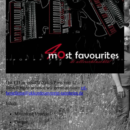
Die CD ist erhältlich zum Preis von 12,-- €.
Bestellungen nehmen wir gerne an unter
cd-
bestellung@akkordeonverein-tannheim.de
.
Inhalt:
Misteriosa Venezia
Oregon