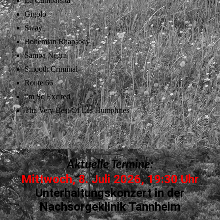
La Cumparsita
Gigolo
Sway
Bohemian Rhapsody
Samba Negra
Smooth Criminal
Route 66
I'm So Excited
The Very Best Of Les Humphries
Aktuelle Termine:
Mittwoch, 8. Juli 2026, 19:30 Uhr
Unterhaltungskonzert in der
Nachsorgeklinik Tannheim