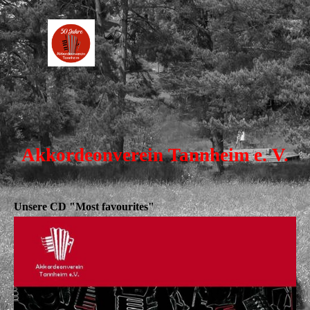
Akkordeonverein Tannheim e. V.
Unsere CD "Most favourites"